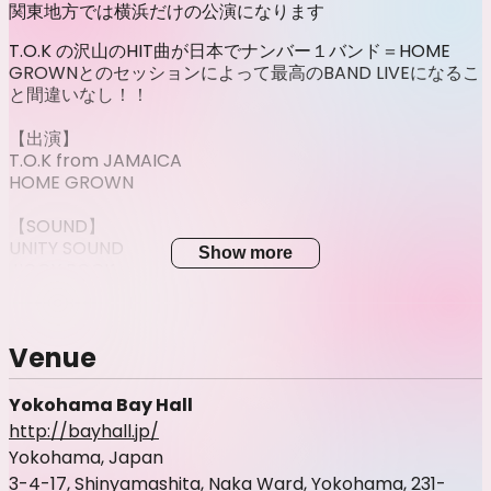
関東地方では横浜だけの公演になります
T.O.K の沢山のHIT曲が日本でナンバー１バンド＝HOME
GROWNとのセッションによって最高のBAND LIVEになるこ
と間違いなし！！
【出演】
T.O.K from JAMAICA
HOME GROWN
【SOUND】
UNITY SOUND
Show more
JIGGY ROCK
GREEN WAVE
前売8000円（１D別）
Venue
当日9000円（１D別）
中学生以下、保護者同伴に限る
年齢に関わらず入場にはチケットが必要です
Yokohama Bay Hall
http://bayhall.jp/
Yokohama, Japan
3-4-17, Shinyamashita, Naka Ward, Yokohama, 231-