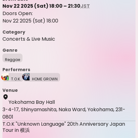
Nov 22 2025 (Sat) 18:00 – 21:30
JST
Doors Open:
Nov 22 2025 (Sat) 18:00
Category
Concerts & Live Music
Genre
Reggae
Performers
T.O.K.
HOME GROWN
Venue
Yokohama Bay Hall
3-4-17, Shinyamashita, Naka Ward, Yokohama, 231-
0801
T.O.K "Unknown Language" 20th Anniversary Japan
Tour in 横浜