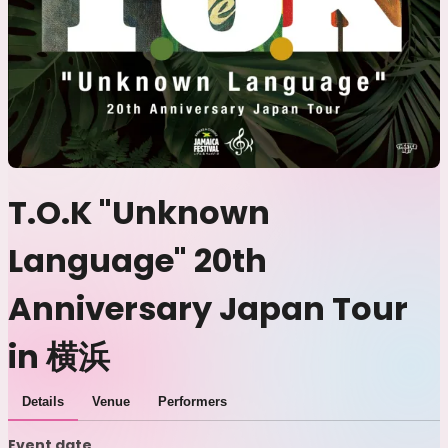
T.O.K "Unknown
Language" 20th
Anniversary Japan Tour
in 横浜
Details
Venue
Performers
Event date