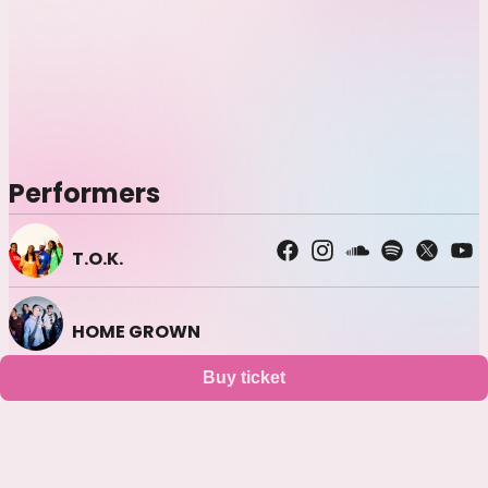
Performers
T.O.K.
HOME GROWN
Buy ticket
Support
Terms
Privacy policy
Legal notice
Ticket resale notice
©
Zaiko
K.K.
•
All Rights Reserved