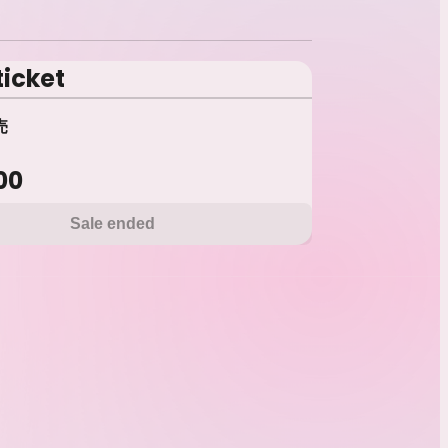
ticket
売
00
Sale ended