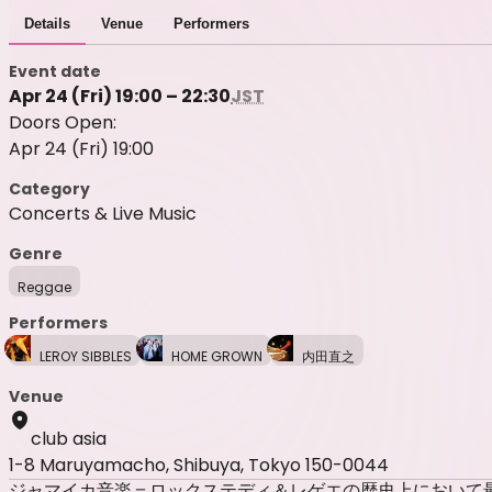
Details
Venue
Performers
Event date
Apr 24 (Fri) 19:00 – 22:30
JST
Doors Open:
Apr 24 (Fri) 19:00
Category
Concerts & Live Music
Genre
Reggae
Performers
LEROY SIBBLES
HOME GROWN
内田直之
Venue
club asia
1-8 Maruyamacho, Shibuya, Tokyo 150-0044
ジャマイカ音楽＝ロックステディ＆レゲエの歴史上において