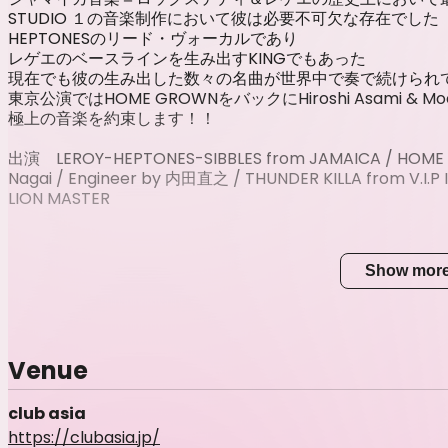
STUDIO １の音楽制作において彼は必要不可欠な存在でした
HEPTONESのリード・ヴォーカルであり
レゲエのベースラインを生み出すKINGでもあった
現在でも彼の生み出した数々の名曲が世界中で奏で続けられ
東京公演ではHOME GROWNをバックにHiroshi Asami & 
極上の音楽を約束します！！
出演
LEROY-HEPTONES-SIBBLES from JAMAICA / HOME 
Nagai / Engineer by
内田直之
/ THUNDER KILLA from V.I.P
LION MASTER
Show mor
Venue
club asia
https://clubasia.jp/